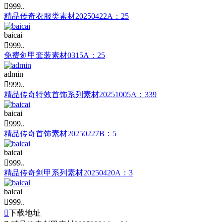

999..
精品传奇衣服类素材20250422A：25
baicai

999..
免费剑甲套装素材0315A：25
admin

999..
精品传奇特效首饰系列素材20251005A：339
baicai

999..
精品传奇首饰素材20250227B：5
baicai

999..
精品传奇剑甲系列素材20250420A：3
baicai

999..

下载地址