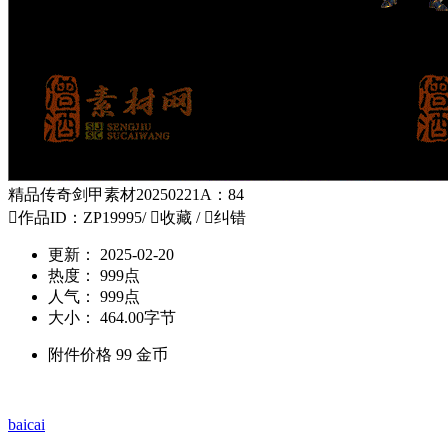
精品传奇剑甲素材20250221A：84

作品ID：ZP19995
/

收藏
/

纠错
更新：
2025-02-20
热度：
999点
人气：
999点
大小：
464.00字节
附件价格
99
金币
baicai