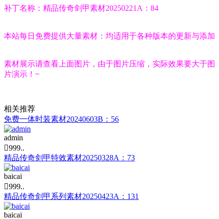
补丁名称：精品传奇剑甲素材20250221A：84
本站每日免费提供大量素材：均适用于各种版本的更新与添加
素材展示请查看上面图片，由于图片压缩，实际效果要大于图
片演示！~
相关推荐
免费一体时装素材20240603B：56
admin

999..
精品传奇剑甲特效素材20250328A：73
baicai

999..
精品传奇剑甲系列素材20250423A：131
baicai