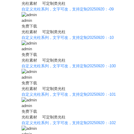
光柱素材
可定制类光柱
自定义光柱系列，文字可改，支持定制20250920：-09
admin
免费下载
光柱素材
可定制类光柱
自定义光柱系列，文字可改，支持定制20250920：-10
admin
免费下载
光柱素材
可定制类光柱
自定义光柱系列，文字可改，支持定制20250920：-100
admin
免费下载
光柱素材
可定制类光柱
自定义光柱系列，文字可改，支持定制20250920：-101
admin
免费下载
光柱素材
可定制类光柱
自定义光柱系列，文字可改，支持定制20250920：-102