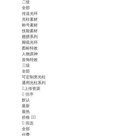
二级
全部
传送光环
光柱素材
称号素材
技能素材
翅膀系列
脚底光环
图标特效
人物原神
首饰特效
三级
全部
可定制类光柱
通用光柱系列

上传资源

排序
默认
最新
最热
价格



筛选
全部
付费