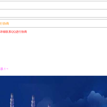
进行协商
：
详细联系
QQ进行协商
示！~