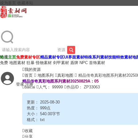
设为首页
收藏本站
资源
热搜:
站点主页
免费素材专区
精品素材专区
UI界面素材
特殊系列素材
技能特效素材
地
搜
免费
地图素材
狂暴
怪物素材
剑甲素材
盾牌
NPC
首饰素材

我的资源

首页

地图系列

真彩地图

精品传奇真彩地图系列素材202508
精品传奇真彩地图系列素材20250829A：05
索
登录
注册

baicai

人气：
99999

作品ID：
ZP33063
更新：
2025-08-30
热度：
999点
大小：
540.00字节
格式：
txt

收藏

分享