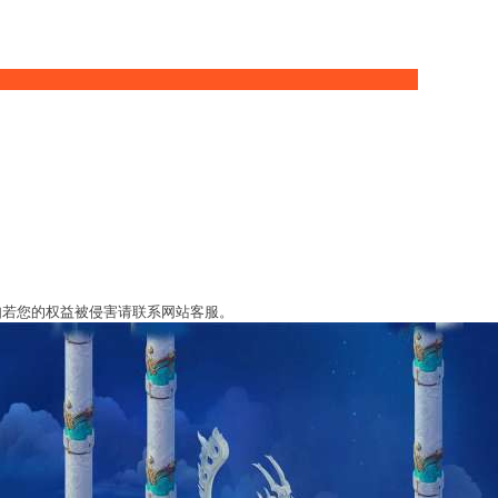
如若您的权益被侵害请联系网站客服。