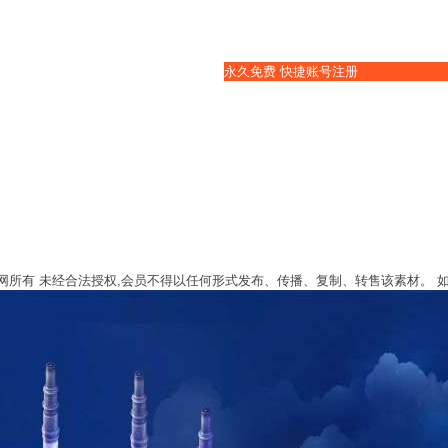
永久免费
快捷账号注册
网所有 未经合法授权,会员不得以任何形式发布、传播、复制、转售该素材。 