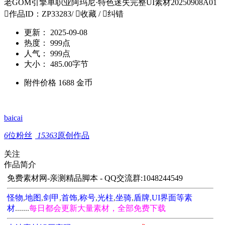
老GOM引擎单职业阿玛尼·特色迷失完整UI素材20250908A01

作品ID：ZP33283
/

收藏
/

纠错
更新：
2025-09-08
热度：
999点
人气：
999点
大小：
485.00字节
附件价格
1688
金币
baicai
6
位粉丝
15363
原创作品
关注
作品简介
免费素材网-亲测精品脚本
- QQ交流群:1048244549
怪物
,
地图
,
剑甲
,
首饰
,
称号
,
光柱
,
坐骑
,
盾牌
,
UI界面等素
材
.......
每日都会更新大量素材，全部免费下载