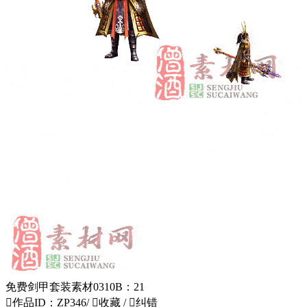
免费剑甲套装素材0310B：21

作品ID：ZP346
/

收藏
/

纠错