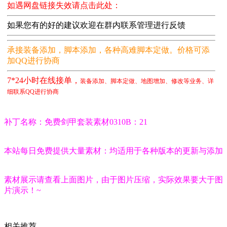
如遇网盘链接失效请点击此处：
如果您有的好的建议欢迎在群内联系管理进行反馈
承接装备添加，脚本添加
，
各种高难脚本定做
。价格可添
加QQ进行协商
7*24小时在线接单，
装备添加、脚本定做、地图增加、修改等业务、详
：
细联系
QQ进行协商
补丁名称：免费剑甲套装素材0310B：21
本站每日免费提供大量素材：均适用于各种版本的更新与添加
素材展示请查看上面图片，由于图片压缩，实际效果要大于图
片演示！~
相关推荐