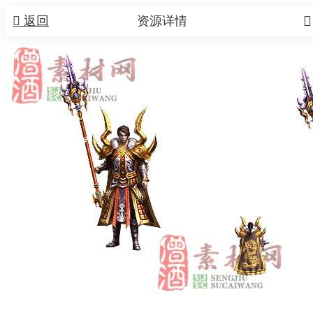


返回
资源详情