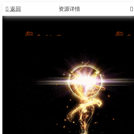


返回
资源详情