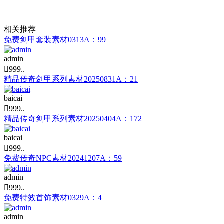
相关推荐
免费剑甲套装素材0313A：99
admin

999..
精品传奇剑甲系列素材20250831A：21
baicai

999..
精品传奇剑甲系列素材20250404A：172
baicai

999..
免费传奇NPC素材20241207A：59
admin

999..
免费特效首饰素材0329A：4
admin