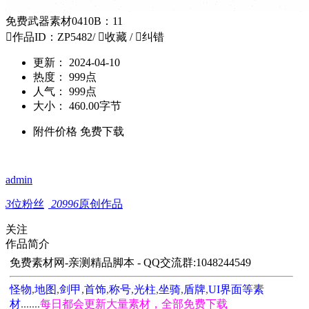
免费武器素材0410B：11

作品ID：ZP5482
/

收藏
/

纠错
更新：
2024-04-10
热度：
999点
人气：
999点
大小：
460.00字节
附件价格
免费下载
admin
3
位粉丝
20996
原创作品
关注
作品简介
免费素材网-亲测精品脚本
- QQ交流群:1048244549
怪物
,
地图
,
剑甲
,
首饰
,
称号
,
光柱
,
坐骑
,
盾牌
,
UI界面等素
材
.......
每日都会更新大量素材，全部免费下载