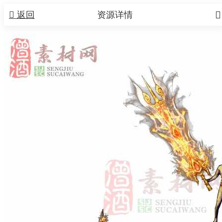


返回
资源详情