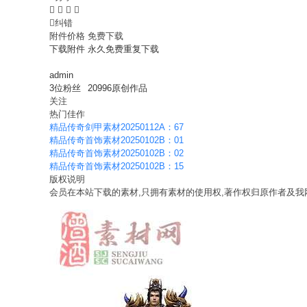





纠错
附件价格
免费下载
下载附件
永久免费重复下载
admin
3
位粉丝
20996
原创作品
关注
热门佳作
精品传奇剑甲素材20250112A：67
精品传奇首饰素材20250102B：01
精品传奇首饰素材20250102B：02
精品传奇首饰素材20250102B：15
版权说明
会员在本站下载的素材,只拥有素材的使用权,著作权归原作者及我