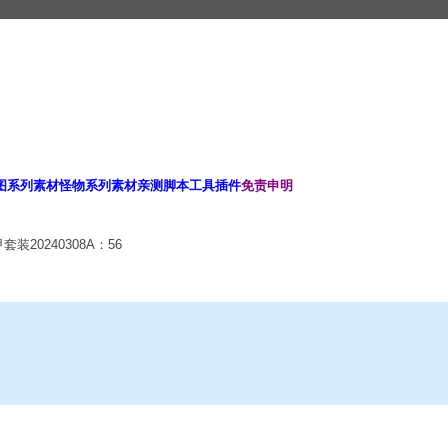
图系列素材
怪物系列素材
亲测脚本
工具插件
免责申明
装20240308A：56