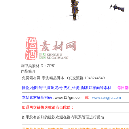
剑甲类素材ID：ZP81
作品简介
免费素材网-亲测精品脚本
- QQ交流群:1048244549
怪物
,
地图
,
剑甲
,
首饰
,
称号
,
光柱
,
坐骑
,
盾牌
,
UI界面等素材
.......
每日都
本站素材解压密码 :
www.117gm.com
或
www.sengjiu.com
如遇网盘链接失效请点击此处：
如果您有的好的建议欢迎在群内联系管理进行反馈