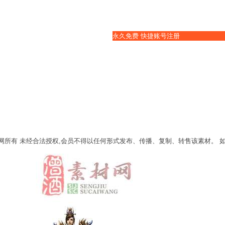
永久免费
快捷账号注册
网所有 未经合法授权,会员不得以任何形式发布、传播、复制、转售该素材。 