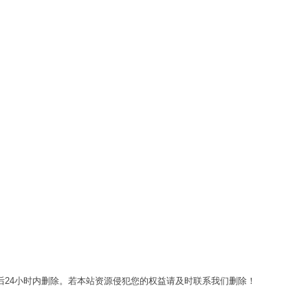
后24小时内删除。若本站资源侵犯您的权益请及时联系我们删除！