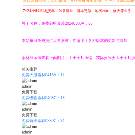
承接装备添加，脚本添加
，
各种高难脚本定做
。价格可添加QQ
7*24小时在线接单，
装备添加、脚本定做、地图增加、修改等业务、
补丁名称：免费剑甲套装20240308A：56
本站每日免费提供大量素材：均适用于各种版本的更新与添加
素材展示请查看上面图片，由于图片压缩，实际效果要大于图片演
相关推荐
免费衣服素材0416A：11
admin
免费下载
免费怪物素材0408C：18
admin
免费下载
免费首饰素材0330C：34
admin